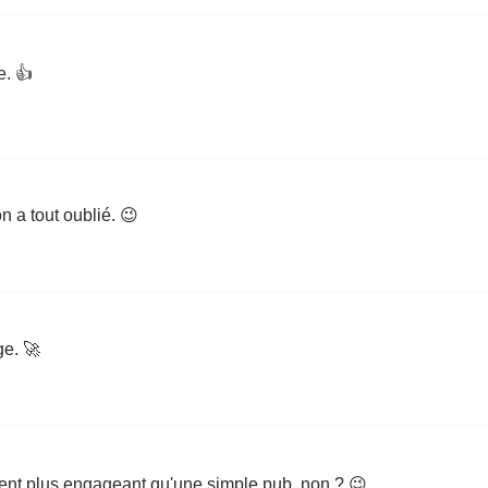
e. 👍
n a tout oublié. 😉
ge. 🚀
ement plus engageant qu'une simple pub, non ? 😉