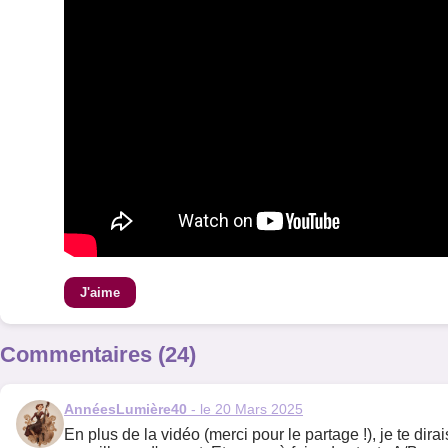
J'aime
Commentaires (24)
AnnéesLumière40
- le 20 Mars 2025
En plus de la vidéo (merci pour le partage !), je te dira