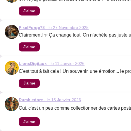
J'aime
PixelForge78
- le 27 Novembre 2025
Clairement! ✨ Ça change tout. On n'achète pas juste u
J'aime
LionsDigitaux
- le 11 Janvier 2026
C'est tout à fait cela ! Un souvenir, une émotion... le 
J'aime
Dumbledore
- le 15 Janvier 2026
Oui, c'est un peu comme collectionner des cartes postal
J'aime