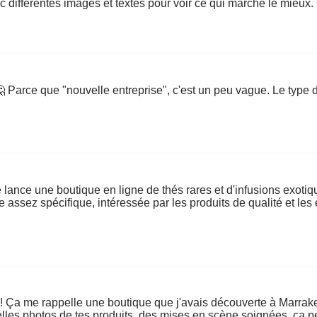
vec différentes images et textes pour voir ce qui marche le mieu
 Parce que "nouvelle entreprise", c'est un peu vague. Le type de
 je lance une boutique en ligne de thés rares et d'infusions exoti
e assez spécifique, intéressée par les produits de qualité et l
 ! Ça me rappelle une boutique que j'avais découverte à Marrakech
lles photos de tes produits, des mises en scène soignées, ça peu