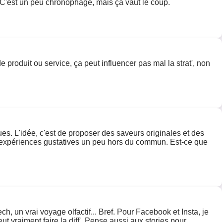
x. C'est un peu chronophage, mais ça vaut le coup.
 produit ou service, ça peut influencer pas mal la strat', non
ques. L'idée, c'est de proposer des saveurs originales et des
es expériences gustatives un peu hors du commun. Est-ce que
, un vrai voyage olfactif... Bref. Pour Facebook et Insta, je
t vraiment faire la diff'. Pense aussi aux stories pour