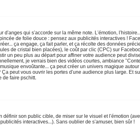
r d'anges qui s'accorde sur la même note. L'émotion, l'histoire..
e pincée de folie douce : pensez aux publicités interactives ! Fac
éer... ça engage, ça fait parler, et ça récolte des données préci
les de cristal bien placées), le coût par clic (CPC) sur Facebo
vestir un peu plus au départ pour affiner votre audience peut divise
nnellement, je verrais bien des vidéos courtes, ambiance "Conte 
 musique envoûtante... ça peut créer un univers magique autour
? Ça peut vous ouvrir les portes d'une audience plus large. Et s
de faire pschitt.
n définir son public cible, de miser sur le visuel et l'émotion (av
publicités interactives...). Sans oublier de s'amuser, bien sûr !