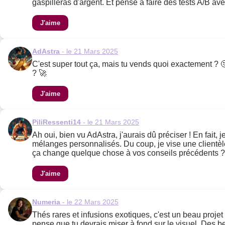
gaspilleras d'argent. Et pense à faire des tests A/B a
J'aime
AdAstra
- le 21 Mars 2025
C'est super tout ça, mais tu vends quoi exactement ? 🤔
? 🚀
J'aime
PiliRessenti14
- le 21 Mars 2025
Ah oui, bien vu AdAstra, j'aurais dû préciser ! En fait,
mélanges personnalisés. Du coup, je vise une clientèl
ça change quelque chose à vos conseils précédents ?
J'aime
Numeria
- le 22 Mars 2025
Thés rares et infusions exotiques, c'est un beau projet
pense que tu devrais miser à fond sur le visuel. Des be