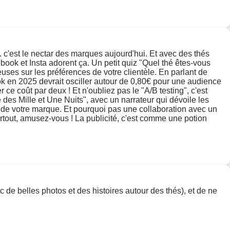
. c'est le nectar des marques aujourd'hui. Et avec des thés
ebook et Insta adorent ça. Un petit quiz "Quel thé êtes-vous
euses sur les préférences de votre clientèle. En parlant de
ok en 2025 devrait osciller autour de 0,80€ pour une audience
r ce coût par deux ! Et n'oubliez pas le "A/B testing", c'est
des Mille et Une Nuits", avec un narrateur qui dévoile les
 de votre marque. Et pourquoi pas une collaboration avec un
urtout, amusez-vous ! La publicité, c'est comme une potion
ec de belles photos et des histoires autour des thés), et de ne