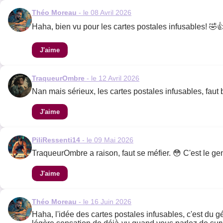
Théo Moreau
- le 08 Avril 2026
Haha, bien vu pour les cartes postales infusables! 🤣
J'aime
TraqueurOmbre
- le 12 Avril 2026
Nan mais sérieux, les cartes postales infusables, faut 
J'aime
PiliRessenti14
- le 09 Mai 2026
TraqueurOmbre a raison, faut se méfier. 😳 C'est le genr
J'aime
Théo Moreau
- le 16 Juin 2026
Haha, l'idée des cartes postales infusables, c'est du gé