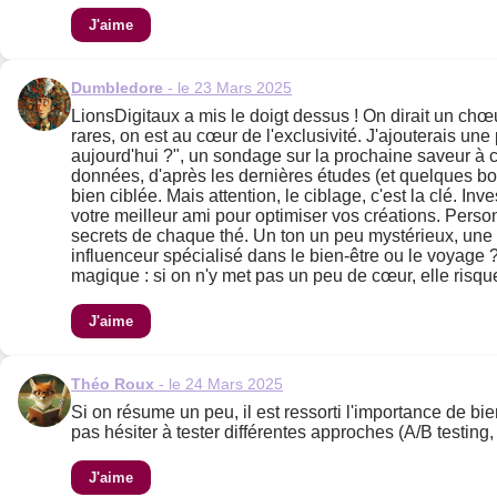
J'aime
Dumbledore
- le 23 Mars 2025
LionsDigitaux a mis le doigt dessus ! On dirait un chœu
rares, on est au cœur de l'exclusivité. J'ajouterais un
aujourd'hui ?", un sondage sur la prochaine saveur à cr
données, d'après les dernières études (et quelques bou
bien ciblée. Mais attention, le ciblage, c'est la clé. In
votre meilleur ami pour optimiser vos créations. Perso
secrets de chaque thé. Un ton un peu mystérieux, une
influenceur spécialisé dans le bien-être ou le voyage 
magique : si on n'y met pas un peu de cœur, elle risque 
J'aime
Théo Roux
- le 24 Mars 2025
Si on résume un peu, il est ressorti l'importance de bie
pas hésiter à tester différentes approches (A/B testing, 
J'aime