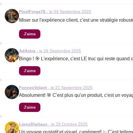
PixelForge78
- le 04 Septembre 2025
Miser sur l'expérience client, c'est une stratégie robust
J'aime
AdAstra
- le 18 Septembre 2025
Bingo ! 🎯 L'expérience, c'est LE truc qui reste quand o
J'aime
FennecVolant
- le 21 Septembre 2025
Absolument! 🎯 C'est plus qu'un produit, c'est un voya
J'aime
LionsDigitaux
- le 28 Octobre 2025
Un voyage gustatif et visuel, carrément! ✨ C'est tell