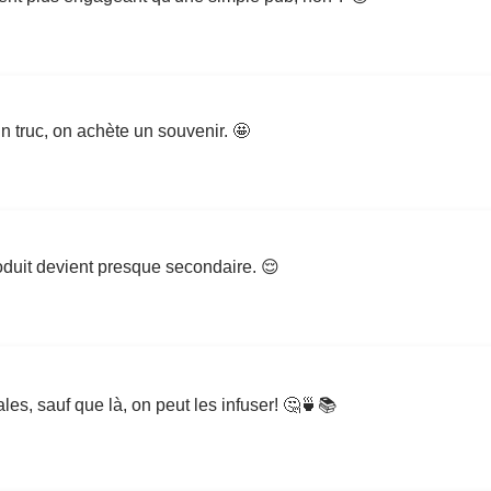
n truc, on achète un souvenir. 🤩
produit devient presque secondaire. 😌
es, sauf que là, on peut les infuser! 🤔🍵📚