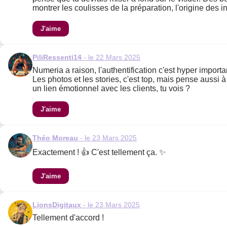
montrer les coulisses de la préparation, l'origine des ing
J'aime
PiliRessenti14
- le 22 Mars 2025
Numeria a raison, l'authentification c'est hyper importa
Les photos et les stories, c'est top, mais pense aussi
un lien émotionnel avec les clients, tu vois ?
J'aime
Théo Moreau
- le 23 Mars 2025
Exactement ! 👍 C'est tellement ça. ✨
J'aime
LionsDigitaux
- le 23 Mars 2025
Tellement d'accord !