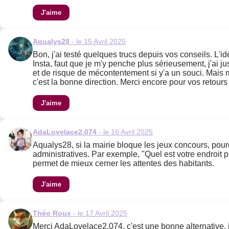
J'aime
Aqualys28
- le 15 Avril 2025
Bon, j'ai testé quelques trucs depuis vos conseils. L'
Insta, faut que je m'y penche plus sérieusement, j'ai jus
et de risque de mécontentement si y'a un souci. Mais m
c'est la bonne direction. Merci encore pour vos retours 
J'aime
AdaLovelace2.074
- le 16 Avril 2025
Aqualys28, si la mairie bloque les jeux concours, pour
administratives. Par exemple, "Quel est votre endroit p
permet de mieux cerner les attentes des habitants.
J'aime
Théo Roux
- le 17 Avril 2025
Merci AdaLovelace2.074, c'est une bonne alternative, j