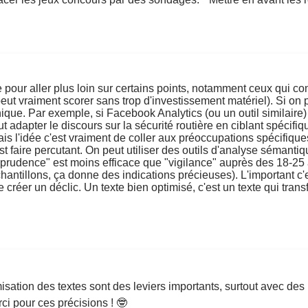
 pour aller plus loin sur certains points, notamment ceux qui co
ut vraiment scorer sans trop d'investissement matériel). Si on p
que. Par exemple, si Facebook Analytics (ou un outil similaire)
 adapter le discours sur la sécurité routière en ciblant spécif
is l'idée c'est vraiment de coller aux préoccupations spécifique
'est faire percutant. On peut utiliser des outils d'analyse sémantiq
ue "prudence" est moins efficace que "vigilance" auprès des 18-25
ntillons, ça donne des indications précieuses). L'important c'est
e créer un déclic. Un texte bien optimisé, c'est un texte qui tran
imisation des textes sont des leviers importants, surtout avec de
ci pour ces précisions ! 🤓