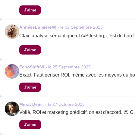
J'aime
AnnéesLumière40
- le 02 Septembre 2025
Clair, analyse sémantique et A/B testing, c'est du bon 
J'aime
EchoShift69
- le 25 Septembre 2025
Exact. Faut penser ROI, même avec les moyens du bord.
J'aime
Murat Demir
- le 27 Octobre 2025
Voilà, ROI et marketing prédictif, on est d'accord. 😉 C'
J'aime