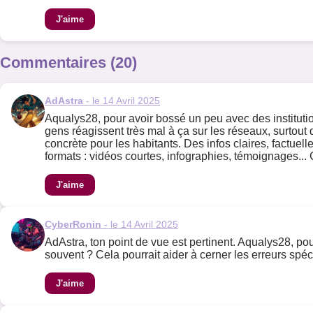
J'aime
Commentaires (20)
AdAstra
- le 14 Avril 2025
Aqualys28, pour avoir bossé un peu avec des institution
gens réagissent très mal à ça sur les réseaux, surtout q
concrète pour les habitants. Des infos claires, factuell
formats : vidéos courtes, infographies, témoignages... 
J'aime
CyberRonin
- le 14 Avril 2025
AdAstra, ton point de vue est pertinent. Aqualys28, pou
souvent ? Cela pourrait aider à cerner les erreurs spéc
J'aime