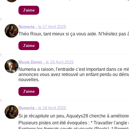
J'aime
Numeria
- le 17 Avril 2025
Théo Roux, tant mieux si ça vous aide. N'hésitez pas à
J'aime
Murat Demir
- le 18 Avril 2025
Numeria a raison, l'entraide c'est important dans ce mi
annonces vous avez retrouvé un enfant perdu ou démant
nouvelles.
J'aime
Numeria
- le 18 Avril 2025
Si je récapitule un peu, Aqualys28 cherche à améliorer
Plusieurs pistes ont été évoquées : * Travailler l'ang
Explorer les formats courts et visuels (Reels). * Rempl