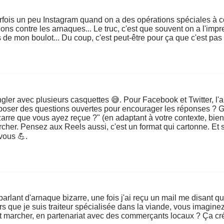
rfois un peu Instagram quand on a des opérations spéciales à cou
ions contre les arnaques... Le truc, c'est que souvent on a l'imp
 de mon boulot... Du coup, c'est peut-être pour ça que c'est pas 
ngler avec plusieurs casquettes 😅. Pour Facebook et Twitter, l'
 poser des questions ouvertes pour encourager les réponses ? Ge
arre que vous ayez reçue ?" (en adaptant à votre contexte, bien s
cher. Pensez aux Reels aussi, c'est un format qui cartonne. Et sur
vous 💪.
parlant d'arnaque bizarre, une fois j'ai reçu un mail me disant qu
s que je suis traiteur spécialisée dans la viande, vous imaginez 
 marcher, en partenariat avec des commerçants locaux ? Ça cré