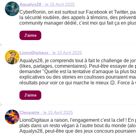
Aqualys28
- le 15 Avril 2025
CyberRonin, on est surtout sur Facebook et Twitter, pa
la sécurité routière, des appels à témoins, des prévent
community manager dédié, c'est moi qui fait ça en plus
J'aime
LionsDigitaux
- le 15 Avril 2025
Aqualys28, je comprends tout à fait le challenge de jo
(likes, partages, commentaires). Peut-être essayer de
demander "Quelle est la tentative d'arnaque la plus biz
explicatives ou des stories en coulisses pourraient mar
résultats pour voir ce qui marche le mieux 😉. Force à 
J'aime
Cleopatre
- le 15 Avril 2025
LionsDigitaux a raison, l'engagement c'est la clef ! En 
plats dans un resto végan à l'autre bout du monde (alor
Aqualys28, peut-être que des jeux concours pourraient