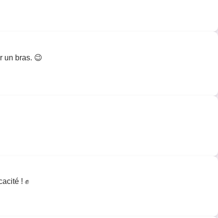
r un bras. 😉
acité ! ✊