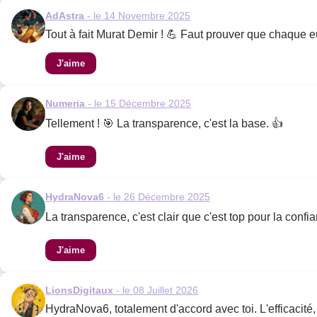
AdAstra
- le 14 Novembre 2025
Tout à fait Murat Demir ! 💪 Faut prouver que chaque eu
J'aime
Numeria
- le 15 Décembre 2025
Tellement ! 🎯 La transparence, c'est la base. 👍
J'aime
HydraNova6
- le 26 Décembre 2025
La transparence, c'est clair que c'est top pour la conf
J'aime
LionsDigitaux
- le 08 Juillet 2026
HydraNova6, totalement d'accord avec toi. L'efficacité, 