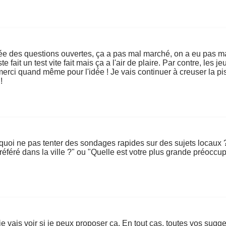
idée des questions ouvertes, ça a pas mal marché, on a eu pas ma
te fait un test vite fait mais ça a l'air de plaire. Par contre, le
erci quand même pour l'idée ! Je vais continuer à creuser la pis
!
quoi ne pas tenter des sondages rapides sur des sujets locaux ?
référé dans la ville ?" ou "Quelle est votre plus grande préoccupa
e vais voir si je peux proposer ça. En tout cas, toutes vos sugg