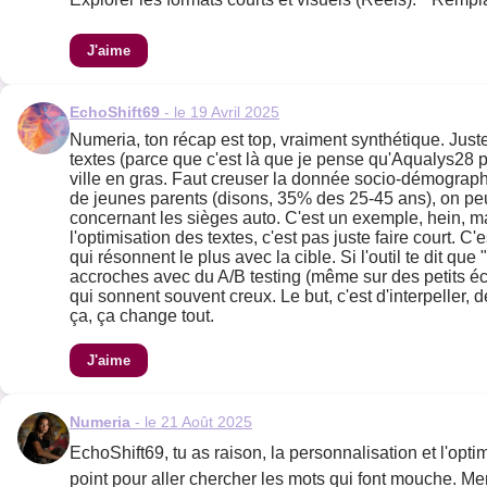
J'aime
EchoShift69
- le 19 Avril 2025
Numeria, ton récap est top, vraiment synthétique. Juste
textes (parce que c'est là que je pense qu'Aqualys28 pe
ville en gras. Faut creuser la donnée socio-démographi
de jeunes parents (disons, 35% des 25-45 ans), on peut
concernant les sièges auto. C'est un exemple, hein, ma
l'optimisation des textes, c'est pas juste faire court. C
qui résonnent le plus avec la cible. Si l'outil te dit q
accroches avec du A/B testing (même sur des petits écha
qui sonnent souvent creux. Le but, c'est d'interpeller, d
ça, ça change tout.
J'aime
Numeria
- le 21 Août 2025
EchoShift69, tu as raison, la personnalisation et l'opt
point pour aller chercher les mots qui font mouche. Mer