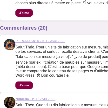
choses plus directes à mettre en place. Si vous avez de
J'aime
Commentaires (20)
PiliRessenti14
- le 12 Avril 2025
Salut Théo, Pour un site de fabrication sur mesure, mis
de tes services, et surtout, récolte des avis clients. 
"fabrication sur mesure [ta ville]", "[type de produit] p
service (par ex., "création de meubles sur mesure", "im
(méta description). C'est la base pour que Google com
mieux comprendre le contenu de tes pages et d'afficher d
WordPress. 🤓 Bon courage ! 💪
J'aime
Numeria
- le 13 Avril 2025
Salut Théo, Quand tu dis fabrication sur mesure, c'est 