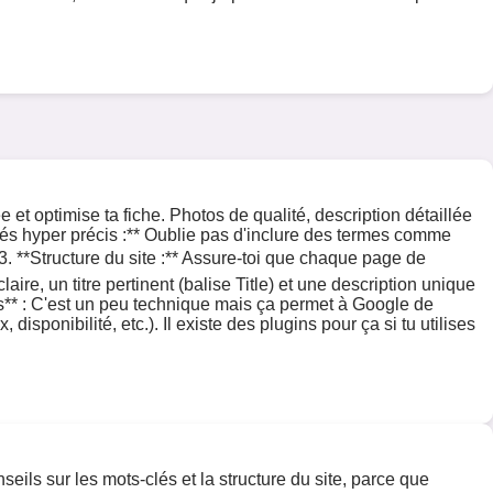
 et optimise ta fiche. Photos de qualité, description détaillée
-clés hyper précis :** Oublie pas d'inclure des termes comme
✍️ 3. **Structure du site :** Assure-toi que chaque page de
re, un titre pertinent (balise Title) et une description unique
es** : C'est un peu technique mais ça permet à Google de
sponibilité, etc.). Il existe des plugins pour ça si tu utilises
eils sur les mots-clés et la structure du site, parce que