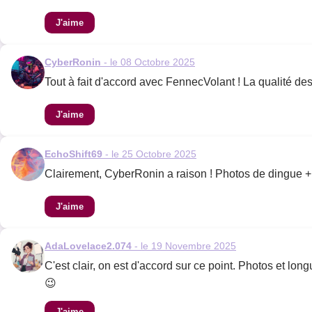
J'aime
CyberRonin
- le 08 Octobre 2025
Tout à fait d'accord avec FennecVolant ! La qualité de
J'aime
EchoShift69
- le 25 Octobre 2025
Clairement, CyberRonin a raison ! Photos de dingue + 
J'aime
AdaLovelace2.074
- le 19 Novembre 2025
C'est clair, on est d'accord sur ce point. Photos et long
😉
J'aime