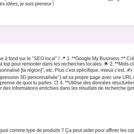
s idées, je suis preneur !
e à fond sur le "SEO local" ! 📍 1. **Google My Business :** Crée
C'est top pour remonter dans les recherches locales. 🌟 2. **Mots
ersonnalisé [ta région]", etc. Plus c'est spécifique, mieux c'est. 
pression 3D personnalisée") ait sa propre page avec une URL clai
prenne de quoi tu parles. 📑 4. **Utilise des données structuré
es informations enrichies dans les résultats de recherche (prix, di
quoi comme type de produits ? Ça peut aider pour affiner les cons