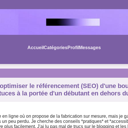
Accueil
Catégories
Profil
Messages
optimiser le référencement (SEO) d'une bout
uces à la portée d'un débutant en dehors du
e en ligne où on propose de la fabrication sur mesure, mais je g
sens un peu perdu. Je cherche des conseils *pratiques* et *accessi
plus facilement. J'ai lu pas mal de trucs sur le blogging et le