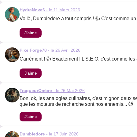
HydraNova6
- le 11 Mars 2026
Voilà, Dumbledore a tout compris ! 👍 C'est comme un b
J'aime
PixelForge78
- le 26 Avril 2026
Carrément ! 👍 Exactement ! L'S.E.O. c'est comme les ép
J'aime
TraqueurOmbre
- le 26 Mai 2026
Bon, ok, les analogies culinaires, c'est mignon deux sec
que les moteurs de recherche sont nos ennemis... 😈
J'aime
Dumbledore
- le 17 Juin 2026