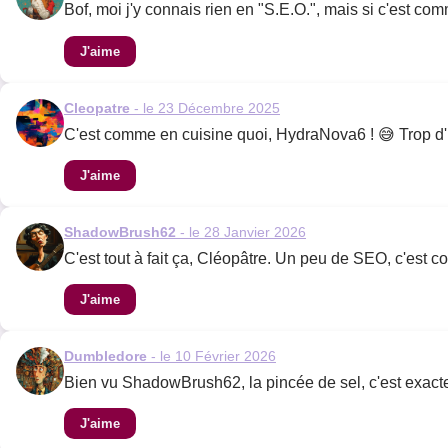
Bof, moi j'y connais rien en "S.E.O.", mais si c'est comme
J'aime
Cleopatre
- le 23 Décembre 2025
C'est comme en cuisine quoi, HydraNova6 ! 😅 Trop d'i
J'aime
ShadowBrush62
- le 28 Janvier 2026
C'est tout à fait ça, Cléopâtre. Un peu de SEO, c'est 
J'aime
Dumbledore
- le 10 Février 2026
Bien vu ShadowBrush62, la pincée de sel, c'est exactem
J'aime