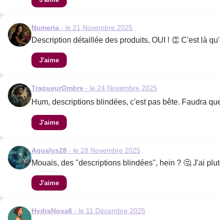
Numeria
- le 21 Novembre 2025
Description détaillée des produits, OUI ! 👏 C'est là 
J'aime
TraqueurOmbre
- le 24 Novembre 2025
Hum, descriptions blindées, c'est pas bête. Faudra que je
J'aime
Aqualys28
- le 28 Novembre 2025
Mouais, des "descriptions blindées", hein ? 🤔 J'ai pl
J'aime
HydraNova6
- le 11 Décembre 2025