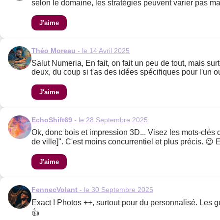
selon le domaine, les stratégies peuvent varier pas ma
J'aime
Théo Moreau
- le 14 Avril 2025
Salut Numeria, En fait, on fait un peu de tout, mais s
deux, du coup si t'as des idées spécifiques pour l'un ou
J'aime
EchoShift69
- le 28 Septembre 2025
Ok, donc bois et impression 3D... Visez les mots-clés
de ville]". C'est moins concurrentiel et plus précis. 😉 
J'aime
FennecVolant
- le 30 Septembre 2025
Exact ! Photos ++, surtout pour du personnalisé. Les ge
👍