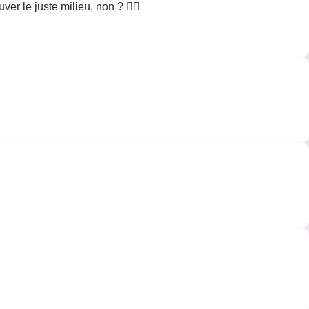
er le juste milieu, non ? 🤷‍♂️