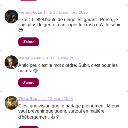
FennecVolant
- le 13 Décembre 2025
Exact. L'effet boule de neige est garanti. Perso, je
suis plus du genre à anticiper le crash qu'à le subir.
😎
J'aime
Murat Demir
- le 07 Janvier 2026
Anticiper, c'est le mot d'ordre. Subir, c'est pour les
autres. 😎
J'aime
Théo Roux
- le 13 Mars 2026
C'est une vision que je partage pleinement. Mieux
vaut prévenir que guérir, surtout en matière
d'hébergement. 👍💡