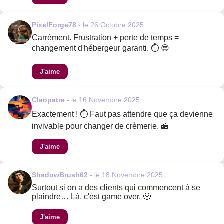
PixelForge78
- le 26 Octobre 2025
Carrément. Frustration + perte de temps =
changement d'hébergeur garanti. ⏱️ 😎
J'aime
Cleopatre
- le 16 Novembre 2025
Exactement ! ⏱️ Faut pas attendre que ça devienne
invivable pour changer de crèmerie. 🍰
J'aime
ShadowBrush62
- le 18 Novembre 2025
Surtout si on a des clients qui commencent à se
plaindre… Là, c'est game over. 😬
J'aime