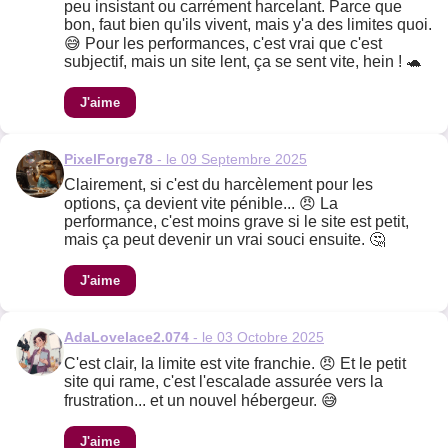
peu insistant ou carrément harcelant. Parce que
bon, faut bien qu'ils vivent, mais y'a des limites quoi.
😅 Pour les performances, c'est vrai que c'est
subjectif, mais un site lent, ça se sent vite, hein ! 🐢
J'aime
PixelForge78
- le 09 Septembre 2025
Clairement, si c'est du harcèlement pour les
options, ça devient vite pénible... 😠 La
performance, c'est moins grave si le site est petit,
mais ça peut devenir un vrai souci ensuite. 🤔
J'aime
AdaLovelace2.074
- le 03 Octobre 2025
C'est clair, la limite est vite franchie. 😠 Et le petit
site qui rame, c'est l'escalade assurée vers la
frustration... et un nouvel hébergeur. 😅
J'aime