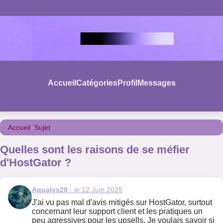
Accueil
Catégories
Profil
Messages
Accueil
>
Sujet
Quelles sont les raisons de se méfier
d'HostGator ?
Aqualys28
- le 12 Juin 2025
J'ai vu pas mal d'avis mitigés sur HostGator, surtout
concernant leur support client et les pratiques un
peu agressives pour les upsells. Je voulais savoir si