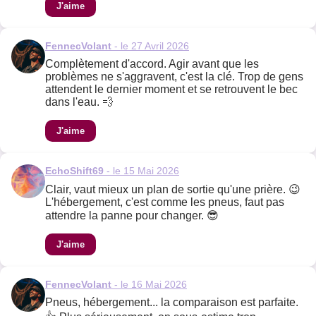
J'aime
FennecVolant
- le 27 Avril 2026
Complètement d'accord. Agir avant que les
problèmes ne s'aggravent, c'est la clé. Trop de gens
attendent le dernier moment et se retrouvent le bec
dans l'eau. 💨
J'aime
EchoShift69
- le 15 Mai 2026
Clair, vaut mieux un plan de sortie qu'une prière. 😉
L'hébergement, c'est comme les pneus, faut pas
attendre la panne pour changer. 😎
J'aime
FennecVolant
- le 16 Mai 2026
Pneus, hébergement... la comparaison est parfaite.