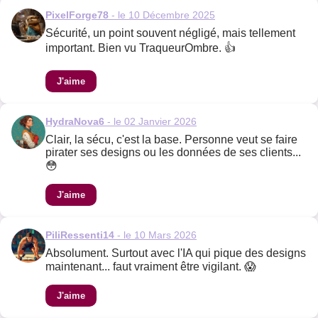
PixelForge78
- le 10 Décembre 2025
Sécurité, un point souvent négligé, mais tellement
important. Bien vu TraqueurOmbre. 👍
J'aime
HydraNova6
- le 02 Janvier 2026
Clair, la sécu, c'est la base. Personne veut se faire
pirater ses designs ou les données de ses clients...
😳
J'aime
PiliRessenti14
- le 10 Mars 2026
Absolument. Surtout avec l'IA qui pique des designs
maintenant... faut vraiment être vigilant. 😱
J'aime