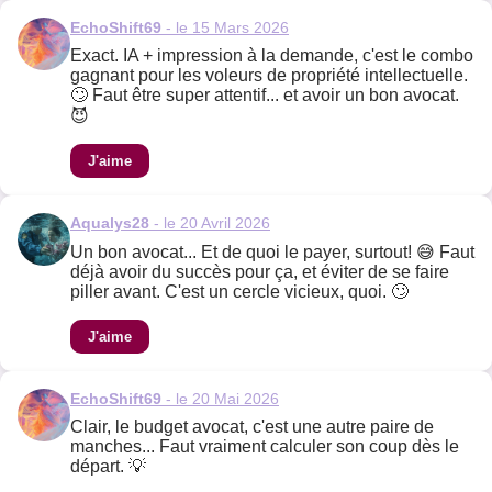
EchoShift69
- le 15 Mars 2026
Exact. IA + impression à la demande, c'est le combo
gagnant pour les voleurs de propriété intellectuelle.
🙄 Faut être super attentif... et avoir un bon avocat.
😈
J'aime
Aqualys28
- le 20 Avril 2026
Un bon avocat... Et de quoi le payer, surtout! 😅 Faut
déjà avoir du succès pour ça, et éviter de se faire
piller avant. C'est un cercle vicieux, quoi. 🙄
J'aime
EchoShift69
- le 20 Mai 2026
Clair, le budget avocat, c'est une autre paire de
manches... Faut vraiment calculer son coup dès le
départ. 💡