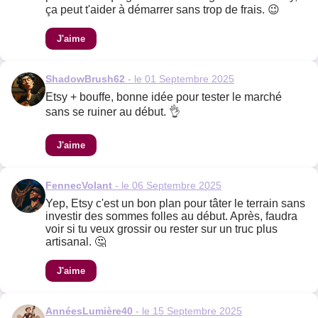
ça peut t'aider à démarrer sans trop de frais. 😉
J'aime
ShadowBrush62
- le 01 Septembre 2025
Etsy + bouffe, bonne idée pour tester le marché
sans se ruiner au début. 👌
J'aime
FennecVolant
- le 06 Septembre 2025
Yep, Etsy c'est un bon plan pour tâter le terrain sans
investir des sommes folles au début. Après, faudra
voir si tu veux grossir ou rester sur un truc plus
artisanal. 🤔
J'aime
AnnéesLumière40
- le 15 Septembre 2025