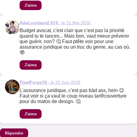
J'aime
AdaLovelace2.074
- le 31 Mai 2026
Budget avocat, c'est clair que c'est pas la priorité
quand tu te lances... Mais bon, vaut mieux prévenir
que guérir, non? 🤔 Faut ptête voir pour une
assurance juridique ou un truc du genre, au cas où.
🤓
J'aime
PixelForge78
- le 20 Juin 2026
L'assurance juridique, c'est pas bàd ass, hein 😉
Faut voir si ça vaut le coup niveau tarif/couverture
pour du matos de design. 🤔
J'aime
Répondre