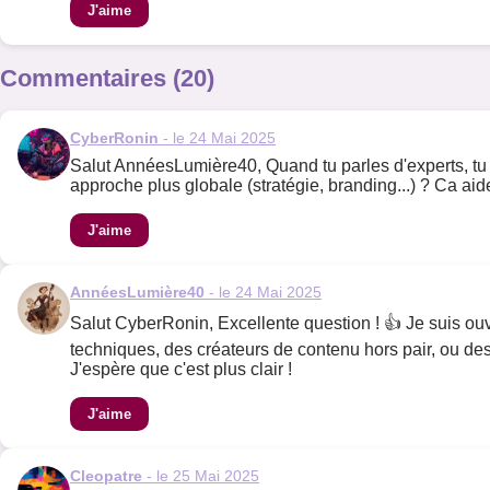
J'aime
Commentaires (20)
CyberRonin
- le 24 Mai 2025
Salut AnnéesLumière40, Quand tu parles d'experts, tu 
approche plus globale (stratégie, branding...) ? Ca ai
J'aime
AnnéesLumière40
- le 24 Mai 2025
Salut CyberRonin, Excellente question ! 👍 Je suis ou
techniques, des créateurs de contenu hors pair, ou des 
J'espère que c'est plus clair !
J'aime
Cleopatre
- le 25 Mai 2025