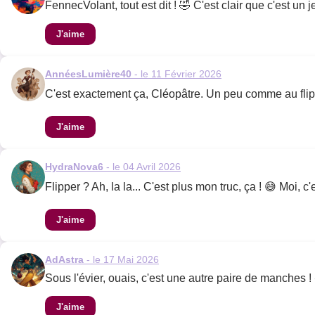
FennecVolant, tout est dit ! 🤣 C'est clair que c'est u
J'aime
AnnéesLumière40
- le 11 Février 2026
C'est exactement ça, Cléopâtre. Un peu comme au flippe
J'aime
HydraNova6
- le 04 Avril 2026
Flipper ? Ah, la la... C'est plus mon truc, ça ! 😅 Moi, c
J'aime
AdAstra
- le 17 Mai 2026
Sous l'évier, ouais, c'est une autre paire de manches !
J'aime