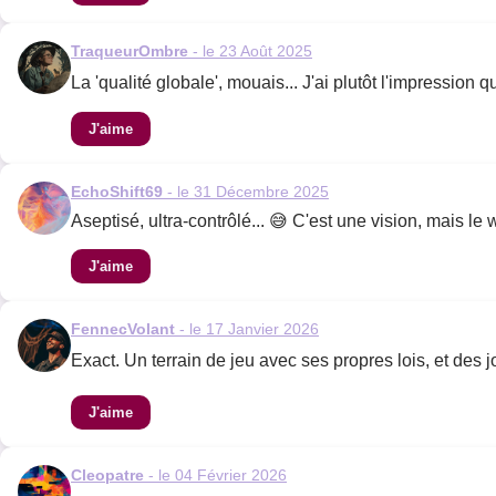
TraqueurOmbre
- le 23 Août 2025
La 'qualité globale', mouais... J'ai plutôt l'impression q
J'aime
EchoShift69
- le 31 Décembre 2025
Aseptisé, ultra-contrôlé... 😅 C'est une vision, mais le
J'aime
FennecVolant
- le 17 Janvier 2026
Exact. Un terrain de jeu avec ses propres lois, et des 
J'aime
Cleopatre
- le 04 Février 2026