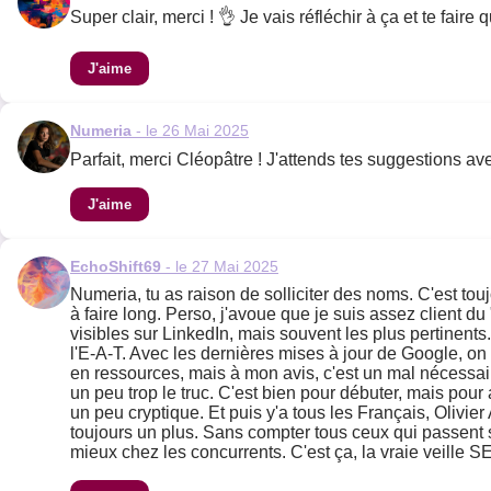
Super clair, merci ! 👌 Je vais réfléchir à ça et te fair
J'aime
Numeria
- le 26 Mai 2025
Parfait, merci Cléopâtre ! J'attends tes suggestions av
J'aime
EchoShift69
- le 27 Mai 2025
Numeria, tu as raison de solliciter des noms. C'est t
à faire long. Perso, j'avoue que je suis assez client 
visibles sur LinkedIn, mais souvent les plus pertinents
l'E-A-T. Avec les dernières mises à jour de Google, o
en ressources, mais à mon avis, c'est un mal nécessaire
un peu trop le truc. C'est bien pour débuter, mais pour 
un peu cryptique. Et puis y'a tous les Français, Olivi
toujours un plus. Sans compter tous ceux qui passent sou
mieux chez les concurrents. C'est ça, la vraie veille S