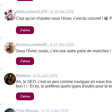
AdaLovelace2.074
- le 28 Mai 2026
Clair qu'un chantier sous l'évier, c'est du concret ! 😂
J'aime
AnnéesLumière40
- le 12 Juin 2026
Sous l'évier, ouais, c'est une autre paire de manches !
J'aime
Numeria
- le 21 Juin 2026
Ah, le SEO, c'est un peu comme naviguer en eaux trouble
bon ! ✨ Et toi, tu préfères quels types d'outils pour te t
J'aime
Théo Moreau
- le 05 Juillet 2026