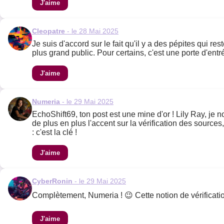
J'aime
Cleopatre
- le 28 Mai 2025
Je suis d'accord sur le fait qu'il y a des pépites qui r
plus grand public. Pour certains, c'est une porte d'entr
J'aime
Numeria
- le 29 Mai 2025
EchoShift69, ton post est une mine d'or ! Lily Ray, je no
de plus en plus l'accent sur la vérification des sources,
: c'est la clé !
J'aime
CyberRonin
- le 29 Mai 2025
Complètement, Numeria ! 😉 Cette notion de vérificatio
J'aime