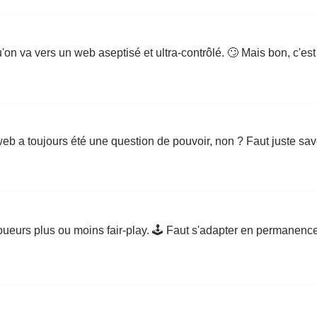
u'on va vers un web aseptisé et ultra-contrôlé. 🙄 Mais bon, c'est p
 web a toujours été une question de pouvoir, non ? Faut juste savo
joueurs plus ou moins fair-play. 🕹️ Faut s'adapter en permanenc